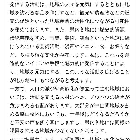
発信する活動は、地域の人々を元気にするとともに地
域を訪れる客足を伸ばすなど、観光や農産物などの販
売の促進といった地域産業の活性化につながる可能性
を秘めております。また、県内各地には歴史的資源、
伝統芸能を初め、音楽、美術、舞台といった地道に続
けられている芸術活動、漫画やアニメ、食、お祭りな
ど、多種多様な文化が存在します。私は、これらを創
造的なアイデアや手段で魅力的に発信することによ
り、地域を元気にする、このような活動を広げること
が地方創生にもつながると考えます。
一方で、人口の減少や高齢化が際立って進む地域にお
いては、活動を支える人材の不足、ノウハウの継承が
危ぶまれる心配があります。大部分が中山間地域を占
める脇山校区においても、十年後はどうなるだろうか
と不安の声を多く耳にしますし、県内各地には同様の
課題を抱える地域が少なくないと考えます。
そこでお尋ねします。まず知事は、地域の文化を生か