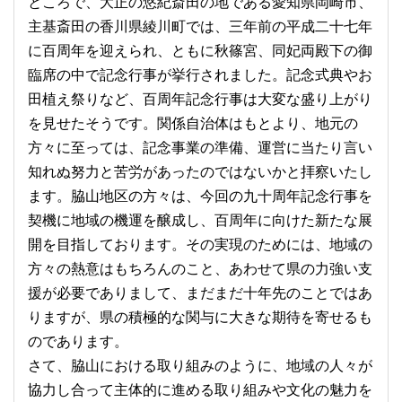
ところで、大正の悠紀斎田の地である愛知県岡崎市、
主基斎田の香川県綾川町では、三年前の平成二十七年
に百周年を迎えられ、ともに秋篠宮、同妃両殿下の御
臨席の中で記念行事が挙行されました。記念式典やお
田植え祭りなど、百周年記念行事は大変な盛り上がり
を見せたそうです。関係自治体はもとより、地元の
方々に至っては、記念事業の準備、運営に当たり言い
知れぬ努力と苦労があったのではないかと拝察いたし
ます。脇山地区の方々は、今回の九十周年記念行事を
契機に地域の機運を醸成し、百周年に向けた新たな展
開を目指しております。その実現のためには、地域の
方々の熱意はもちろんのこと、あわせて県の力強い支
援が必要でありまして、まだまだ十年先のことではあ
りますが、県の積極的な関与に大きな期待を寄せるも
のであります。
さて、脇山における取り組みのように、地域の人々が
協力し合って主体的に進める取り組みや文化の魅力を