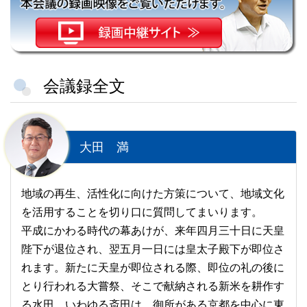
会議録全文
大田 満
地域の再生、活性化に向けた方策について、地域文化
を活用することを切り口に質問してまいります。
平成にかわる時代の幕あけが、来年四月三十日に天皇
陛下が退位され、翌五月一日には皇太子殿下が即位さ
れます。新たに天皇が即位される際、即位の礼の後に
とり行われる大嘗祭、そこで献納される新米を耕作す
る水田、いわゆる斎田は、御所がある京都を中心に東