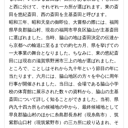
と西に分けて、それぞれ一カ所が選ばれます。東の斎
田を悠紀斎田、西の斎田を主基斎田と呼びます。
昭和三年、昭和天皇の御即位、大嘗祭の際には、福岡
県早良郡脇山村、現在の福岡市早良区脇山が主基斎田
に選ばれました。当時、脇山の地は斎田決定の伝達か
ら京都への輸送に至るまでの約七カ月、県を挙げての
一大事業の舞台となりました。ちなみに、東の悠紀斎
田には現在の滋賀県野洲市三上の地が選ばれました。
ところで、ことしはそれから九十年という節目の年に
当たります。六月には、脇山地区の方々を中心に周年
行事が開催されました。当日は、会場である脇山小学
校の体育館に展示された数々の資料から、脇山の主基
斎田について詳しく知ることができました。当初、県
内九十四カ所もの候補地の中から、最終候補地として
早良郡脇山村のほかに糸島郡長糸村（現糸島市）、筑
紫郡山口村（現筑紫野市）の三カ所に絞り込まれ、そ