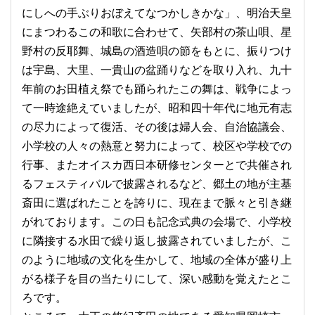
にしへの手ぶりおぼえてなつかしきかな」、明治天皇
にまつわるこの和歌に合わせて、矢部村の茶山唄、星
野村の反耶舞、城島の酒造唄の節をもとに、振りつけ
は宇島、大里、一貴山の盆踊りなどを取り入れ、九十
年前のお田植え祭でも踊られたこの舞は、戦争によっ
て一時途絶えていましたが、昭和四十年代に地元有志
の尽力によって復活、その後は婦人会、自治協議会、
小学校の人々の熱意と努力によって、校区や学校での
行事、またオイスカ西日本研修センターとで共催され
るフェスティバルで披露されるなど、郷土の地が主基
斎田に選ばれたことを誇りに、現在まで脈々と引き継
がれております。この日も記念式典の会場で、小学校
に隣接する水田で繰り返し披露されていましたが、こ
のように地域の文化を生かして、地域の全体が盛り上
がる様子を目の当たりにして、深い感動を覚えたとこ
ろです。