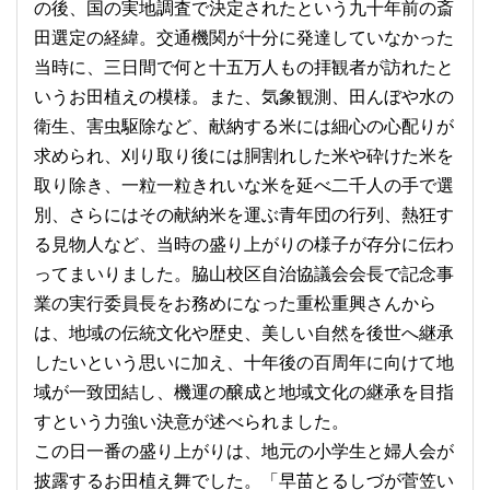
の後、国の実地調査で決定されたという九十年前の斎
田選定の経緯。交通機関が十分に発達していなかった
当時に、三日間で何と十五万人もの拝観者が訪れたと
いうお田植えの模様。また、気象観測、田んぼや水の
衛生、害虫駆除など、献納する米には細心の心配りが
求められ、刈り取り後には胴割れした米や砕けた米を
取り除き、一粒一粒きれいな米を延べ二千人の手で選
別、さらにはその献納米を運ぶ青年団の行列、熱狂す
る見物人など、当時の盛り上がりの様子が存分に伝わ
ってまいりました。脇山校区自治協議会会長で記念事
業の実行委員長をお務めになった重松重興さんから
は、地域の伝統文化や歴史、美しい自然を後世へ継承
したいという思いに加え、十年後の百周年に向けて地
域が一致団結し、機運の醸成と地域文化の継承を目指
すという力強い決意が述べられました。
この日一番の盛り上がりは、地元の小学生と婦人会が
披露するお田植え舞でした。「早苗とるしづが菅笠い